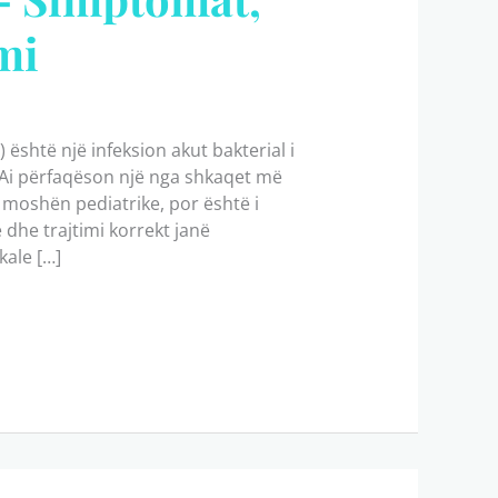
mi
) është një infeksion akut bakterial i
. Ai përfaqëson një nga shkaqet më
ë moshën pediatrike, por është i
 dhe trajtimi korrekt janë
kale […]