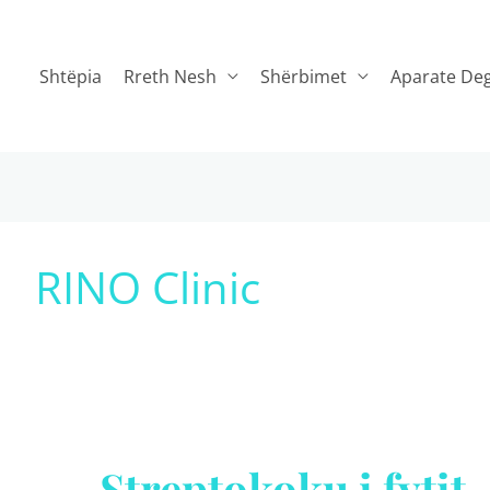
Shtëpia
Rreth Nesh
Shërbimet
Aparate Deg
RINO Clinic
Streptokoku i fytit