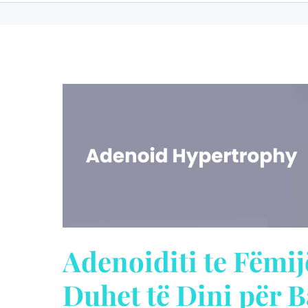
i
Veshit
të
Mesëm
te
Fëmijët
Adenoiditi te Fëmij
Duhet të Dini për 