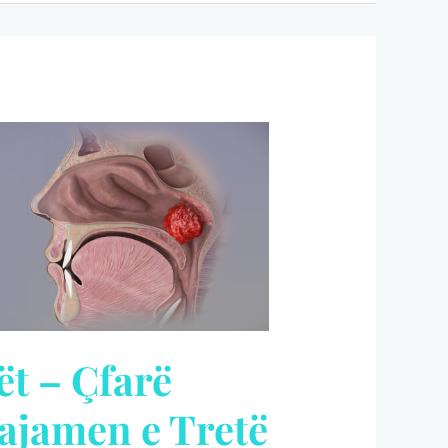
ët – Çfarë
Bajamen e Tretë