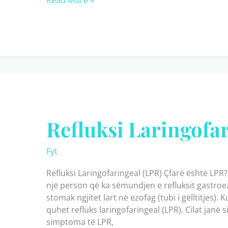
Read More »
–
Shkaqet,
simptomat
dhe
trajtimet
Refluksi Laringofa
Fyt
Refluksi Laringofaringeal (LPR) Çfarë është LPR
një person që ka sëmundjen e refluksit gastroe
stomak ngjitet lart në ezofag (tubi i gëlltitjes). 
quhet refluks laringofaringeal (LPR). Cilat jan
simptoma të LPR,