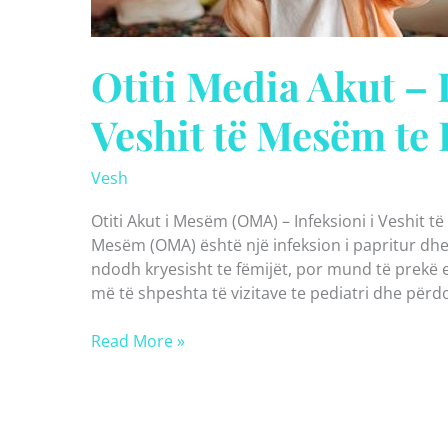
Otiti Media Akut – 
Veshit të Mesëm te 
Vesh
Otiti Akut i Mesëm (OMA) – Infeksioni i Veshit të
Mesëm (OMA) është një infeksion i papritur dhe
ndodh kryesisht te fëmijët, por mund të prekë e
më të shpeshta të vizitave te pediatri dhe përdo
Otiti
Read More »
Media
Akut
–
Infeksioni