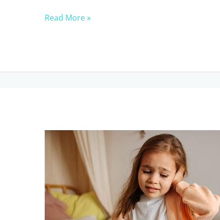
Refluksi
Read More »
Laringofaringeal
(LPR)