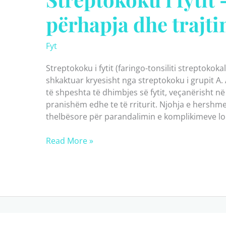
përhapja dhe trajti
Fyt
Streptokoku i fytit (faringo-tonsiliti streptokokal
shkaktuar kryesisht nga streptokoku i grupit A
të shpeshta të dhimbjes së fytit, veçanërisht n
pranishëm edhe te të rriturit. Njohja e hershme
thelbësore për parandalimin e komplikimeve lo
Streptokoku
Read More »
i
fytit
–
Simptomat,
përhapja
dhe
trajtimi