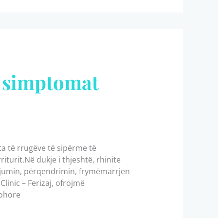
, simptomat
a të rrugëve të sipërme të
iturit.Në dukje i thjeshtë, rhinite
 gjumin, përqendrimin, frymëmarrjen
inic – Ferizaj, ofrojmë
kohore