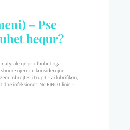
meni) – Pse
duhet hequr?
cë natyrale që prodhohet nga
se shumë njerëz e konsiderojnë
ëm mbrojtës i trupit – ai lubrifikon,
 dhe infeksionet. Në RINO Clinic –