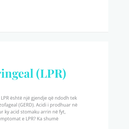
ringeal (LPR)
? LPR është një gjendje që ndodh tek
zofageal (GERD). Acidi i prodhuar në
Kur ky acid stomaku arrin në fyt,
ë simptomat e LPR? Ka shumë