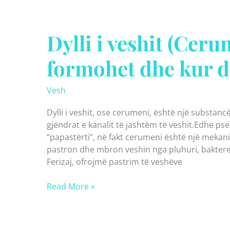
Dylli i veshit (Ceru
formohet dhe kur 
Vesh
Dylli i veshit, ose cerumeni, është një substan
gjëndrat e kanalit të jashtëm të veshit.Edhe p
“papastërti”, në fakt cerumeni është një mekaniz
pastron dhe mbron veshin nga pluhuri, bakteret
Ferizaj, ofrojmë pastrim të veshëve
Dylli
Read More »
i
veshit
(Cerumeni)