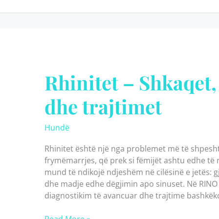
–
Pse
formohet
dhe
kur
duhet
Rhinitet – Shkaqet
hequr?
dhe trajtimet
Hundë
Rhinitet është një nga problemet më të shpesht
frymëmarrjes, që prek si fëmijët ashtu edhe të rr
mund të ndikojë ndjeshëm në cilësinë e jetës:
dhe madje edhe dëgjimin apo sinuset. Në RINO Cl
diagnostikim të avancuar dhe trajtime bashkë
Rhinitet